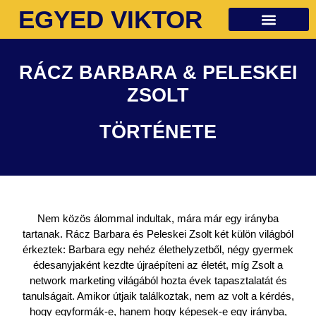
EGYED VIKTOR
Ingyenes anyagok
RÁCZ BARBARA & PELESKEI
ZSOLT
TÖRTÉNETE
Nem közös álommal indultak, mára már egy irányba
tartanak. Rácz Barbara és Peleskei Zsolt két külön világból
érkeztek: Barbara egy nehéz élethelyzetből, négy gyermek
édesanyjaként kezdte újraépíteni az életét, míg Zsolt a
network marketing világából hozta évek tapasztalatát és
tanulságait. Amikor útjaik találkoztak, nem az volt a kérdés,
hogy egyformák-e, hanem hogy képesek-e egy irányba,