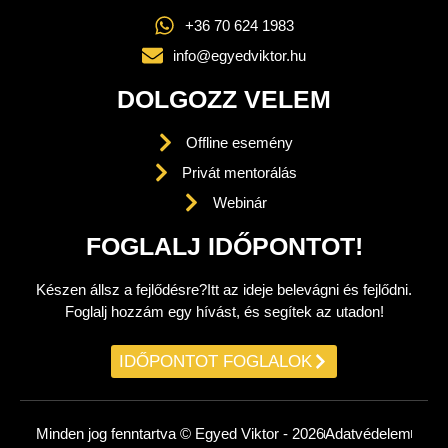
+36 70 624 1983
info@egyedviktor.hu
DOLGOZZ VELEM
Offline esemény
Privát mentorálás
Webinár
FOGLALJ IDŐPONTOT!
Készen állsz a fejlődésre?Itt az ideje belevágni és fejlődni.
Foglalj hozzám egy hívást, és segítek az utadon!
IDŐPONTOT FOGLALOK
Minden jog fenntartva © Egyed Viktor - 2026
Adatvédelem