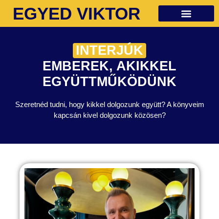
EGYED VIKTOR
Ingyenes anyagok
INTERJÚK
EMBEREK, AKIKKEL
EGYÜTTMŰKÖDÜNK
Szeretnéd tudni, hogy kikkel dolgozunk együtt? A könyveim
kapcsán kivel dolgozunk közösen?