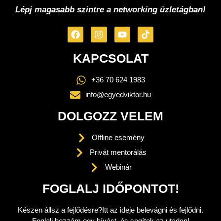
Lépj magasabb szintre a networking üzletágban!
KAPCSOLAT
+36 70 624 1983
info@egyedviktor.hu
DOLGOZZ VELEM
Offline esemény
Privát mentorálás
Webinár
FOGLALJ IDŐPONTOT!
Készen állsz a fejlődésre?Itt az ideje belevágni és fejlődni.
Foglalj hozzám egy hívást, és segítek az utadon!