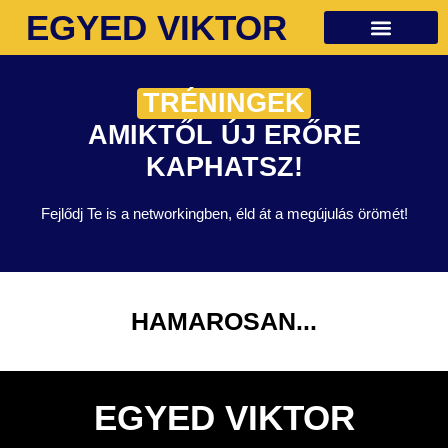
EGYED VIKTOR
Ingyenes anyagok
TRÉNINGEK
AMIKTŐL ÚJ ERŐRE
KAPHATSZ!
Fejlődj Te is a networkingben, éld át a megújulás örömét!
HAMAROSAN...
EGYED VIKTOR