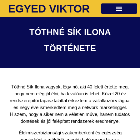
EGYED VIKTOR
Ingyenes anyagok
TÓTHNÉ SÍK ILONA
TÖRTÉNETE
Tóthné Sík Ilona vagyok. Egy nő, aki 40 felett értette meg,
hogy nem elég jól élni, ha kiválóan is lehet. Közel 20 év
rendszerépítői tapasztalattal érkeztem a vállalkozói világba,
és négy éve ismerkedtem meg a network marketinggel.
Hiszem, hogy a siker nem a véletlen műve, hanem tudatos
döntések és jól felépített rendszerek eredménye.
Élelmiszerbiztonsági szakemberként és egészség
mentorként a működő, megbízható megoldásokat