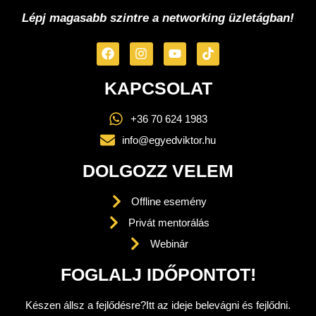
Lépj magasabb szintre a networking üzletágban!
KAPCSOLAT
+36 70 624 1983
info@egyedviktor.hu
DOLGOZZ VELEM
Offline esemény
Privát mentorálás
Webinár
FOGLALJ IDŐPONTOT!
Készen állsz a fejlődésre?Itt az ideje belevágni és fejlődni.