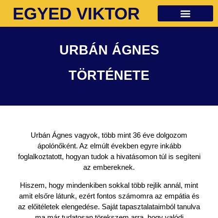
EGYED VIKTOR
Ingyenes anyagok
URBÁN ÁGNES
TÖRTÉNETE
Urbán Ágnes vagyok, több mint 36 éve dolgozom
ápolónőként. Az elmúlt években egyre inkább
foglalkoztatott, hogyan tudok a hivatásomon túl is segíteni
az embereknek.
Hiszem, hogy mindenkiben sokkal több rejlik annál, mint
amit elsőre látunk, ezért fontos számomra az empátia és
az előitéletek elengedése. Saját tapasztalataimból tanulva
ma már tudatosan törekszem arra, hogy valódi