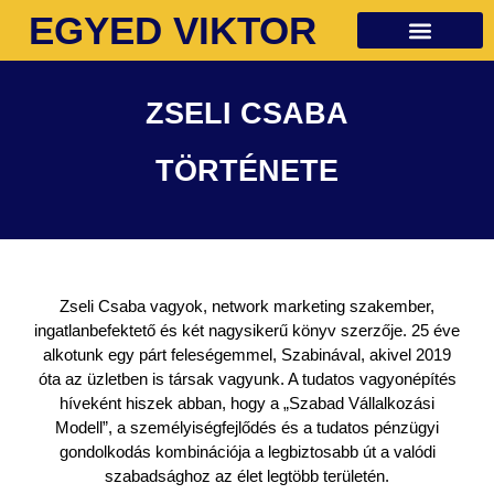
EGYED VIKTOR
Ingyenes anyagok
ZSELI CSABA
TÖRTÉNETE
Zseli Csaba vagyok, network marketing szakember,
ingatlanbefektető és két nagysikerű könyv szerzője. 25 éve
alkotunk egy párt feleségemmel, Szabinával, akivel 2019
óta az üzletben is társak vagyunk. A tudatos vagyonépítés
híveként hiszek abban, hogy a „Szabad Vállalkozási
Modell”, a személyiségfejlődés és a tudatos pénzügyi
gondolkodás kombinációja a legbiztosabb út a valódi
szabadsághoz az élet legtöbb területén.