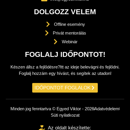
DOLGOZZ VELEM
Offline esemény
Privát mentorálás
Webinár
FOGLALJ IDŐPONTOT!
Készen állsz a fejlődésre?Itt az ideje belevágni és fejlődni.
Foglalj hozzám egy hívást, és segítek az utadon!
IDŐPONTOT FOGLALOK
Minden jog fenntartva © Egyed Viktor - 2026
Adatvédelem
Süti nyilatkozat
Az oldalt készítette: