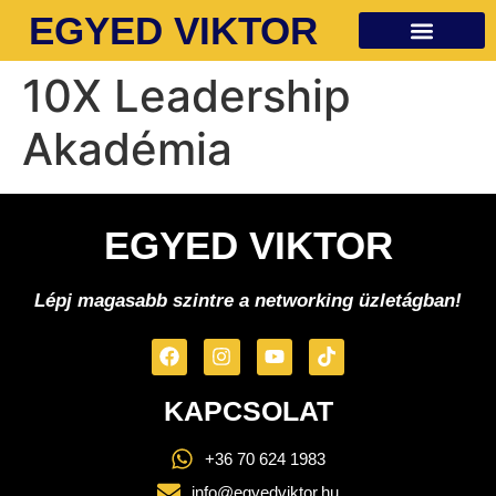
EGYED VIKTOR
Ingyenes anyagok
10X Leadership
Akadémia
EGYED VIKTOR
Lépj magasabb szintre a networking üzletágban!
KAPCSOLAT
+36 70 624 1983
info@egyedviktor.hu