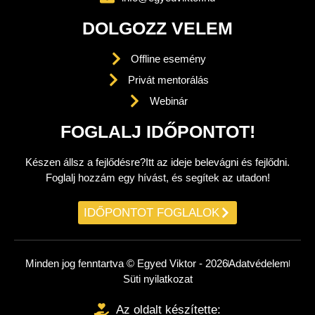
DOLGOZZ VELEM
Offline esemény
Privát mentorálás
Webinár
FOGLALJ IDŐPONTOT!
Készen állsz a fejlődésre?Itt az ideje belevágni és fejlődni.
Foglalj hozzám egy hívást, és segítek az utadon!
IDŐPONTOT FOGLALOK
Minden jog fenntartva © Egyed Viktor - 2026
Adatvédelem
Süti nyilatkozat
Az oldalt készítette: