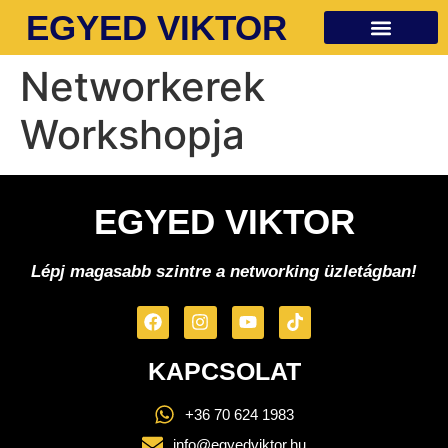
EGYED VIKTOR
Ingyenes anyagok
Networkerek
Workshopja
EGYED VIKTOR
Lépj magasabb szintre a networking üzletágban!
KAPCSOLAT
+36 70 624 1983
info@egyedviktor.hu